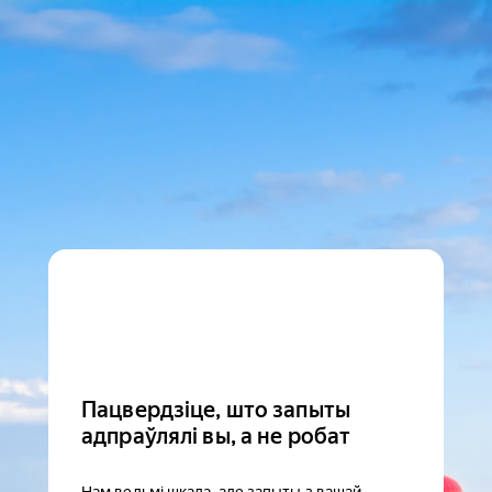
Пацвердзіце, што запыты
адпраўлялі вы, а не робат