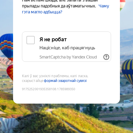
Нам вельмі шкада, але запыты з вашай
прылады падобныя да аўтаматычных.
Чаму
гэта магло адбыцца?
Я не робат
Націсніце, каб працягнуць
SmartCaptcha by Yandex Cloud
Калі ў вас узніклі праблемы, калі ласка,
скарыстайце
формай зваротнай сувязі
9175252001935358108
:
1785989350