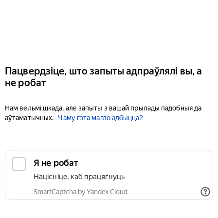
Пацвердзіце, што запыты адпраўлялі вы, а
не робат
Нам вельмі шкада, але запыты з вашай прылады падобныя да
аўтаматычных.
Чаму гэта магло адбыцца?
Я не робат
Націсніце, каб працягнуць
SmartCaptcha by Yandex Cloud