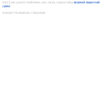
Калі ў вас узніклі праблемы, калі ласка, скарыстайце
формай зваротнай
сувязі
9192280779739285392
:
1786243099