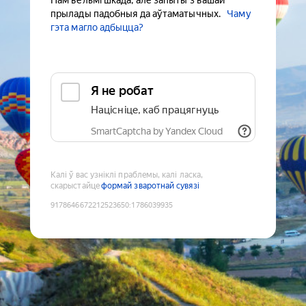
Нам вельмі шкада, але запыты з вашай
прылады падобныя да аўтаматычных.
Чаму
гэта магло адбыцца?
Я не робат
Націсніце, каб працягнуць
SmartCaptcha by Yandex Cloud
Калі ў вас узніклі праблемы, калі ласка,
скарыстайце
формай зваротнай сувязі
9178646672212523650
:
1786039935