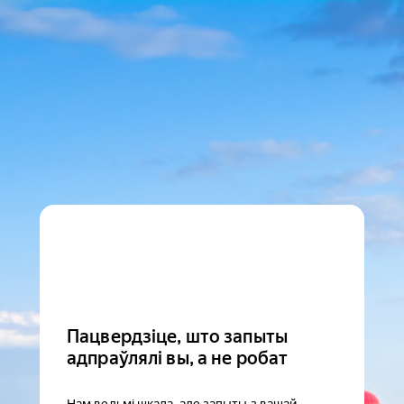
Пацвердзіце, што запыты
адпраўлялі вы, а не робат