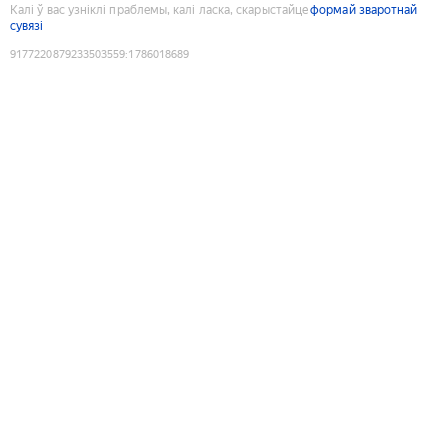
Калі ў вас узніклі праблемы, калі ласка, скарыстайце
формай зваротнай
сувязі
9177220879233503559
:
1786018689