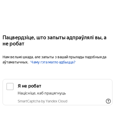
Пацвердзіце, што запыты адпраўлялі вы, а
не робат
Нам вельмі шкада, але запыты з вашай прылады падобныя да
аўтаматычных.
Чаму гэта магло адбыцца?
Я не робат
Націсніце, каб працягнуць
SmartCaptcha by Yandex Cloud