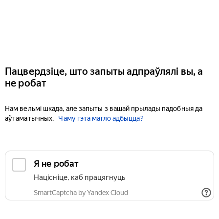
Пацвердзіце, што запыты адпраўлялі вы, а
не робат
Нам вельмі шкада, але запыты з вашай прылады падобныя да
аўтаматычных.
Чаму гэта магло адбыцца?
Я не робат
Націсніце, каб працягнуць
SmartCaptcha by Yandex Cloud