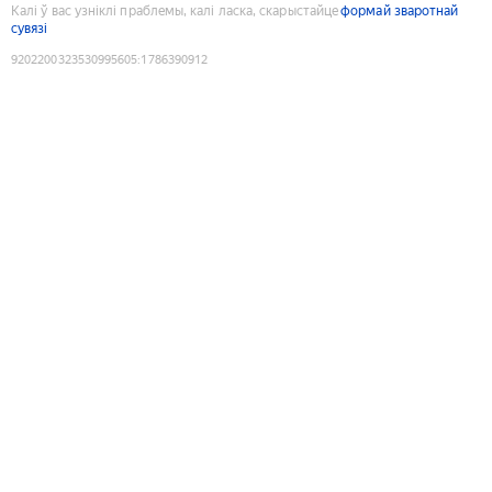
Калі ў вас узніклі праблемы, калі ласка, скарыстайце
формай зваротнай
сувязі
9202200323530995605
:
1786390912