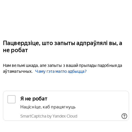
Пацвердзіце, што запыты адпраўлялі вы, а
не робат
Нам вельмі шкада, але запыты з вашай прылады падобныя да
аўтаматычных.
Чаму гэта магло адбыцца?
Я не робат
Націсніце, каб працягнуць
SmartCaptcha by Yandex Cloud