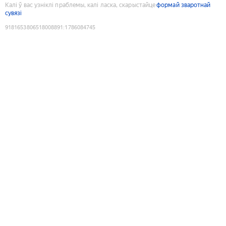
Калі ў вас узніклі праблемы, калі ласка, скарыстайце
формай зваротнай
сувязі
9181653806518008891
:
1786084745