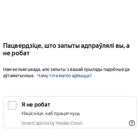
Пацвердзіце, што запыты адпраўлялі вы, а
не робат
Нам вельмі шкада, але запыты з вашай прылады падобныя да
аўтаматычных.
Чаму гэта магло адбыцца?
Я не робат
Націсніце, каб працягнуць
SmartCaptcha by Yandex Cloud