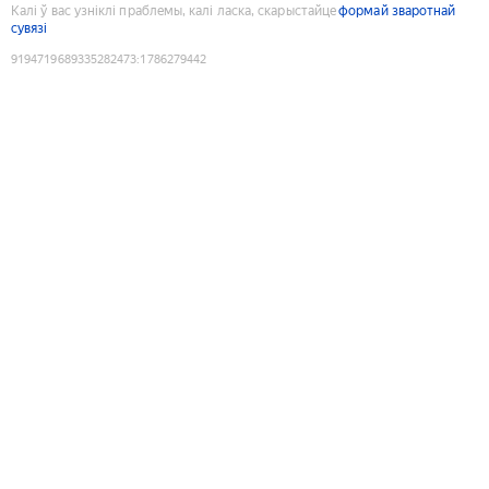
Калі ў вас узніклі праблемы, калі ласка, скарыстайце
формай зваротнай
сувязі
9194719689335282473
:
1786279442