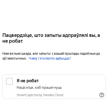
Пацвердзіце, што запыты адпраўлялі вы, а
не робат
Нам вельмі шкада, але запыты з вашай прылады падобныя да
аўтаматычных.
Чаму гэта магло адбыцца?
Я не робат
Націсніце, каб працягнуць
SmartCaptcha by Yandex Cloud