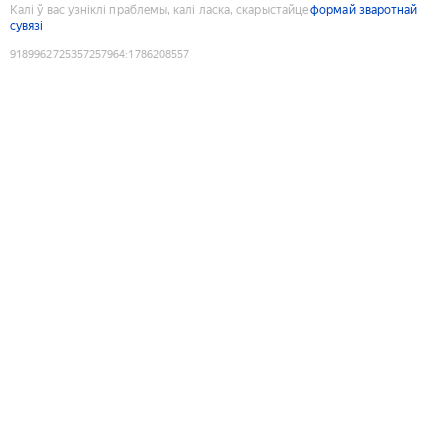
Калі ў вас узніклі праблемы, калі ласка, скарыстайце
формай зваротнай
сувязі
9189962725357257964
:
1786208557