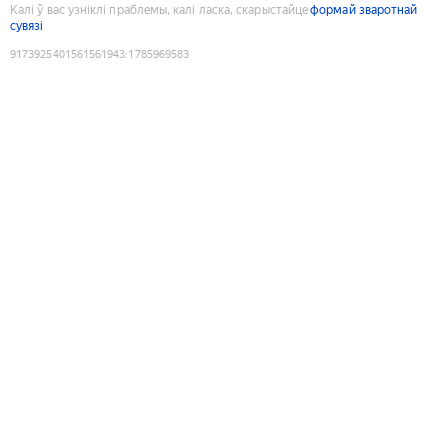
Калі ў вас узніклі праблемы, калі ласка, скарыстайце
формай зваротнай
сувязі
9173925401561561943
:
1785969583