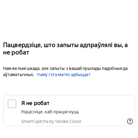
Пацвердзіце, што запыты адпраўлялі вы, а
не робат
Нам вельмі шкада, але запыты з вашай прылады падобныя да
аўтаматычных.
Чаму гэта магло адбыцца?
Я не робат
Націсніце, каб працягнуць
SmartCaptcha by Yandex Cloud