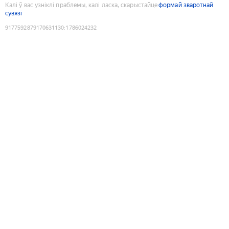
Калі ў вас узніклі праблемы, калі ласка, скарыстайце
формай зваротнай
сувязі
9177592879170631130
:
1786024232