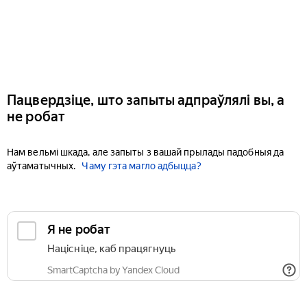
Пацвердзіце, што запыты адпраўлялі вы, а
не робат
Нам вельмі шкада, але запыты з вашай прылады падобныя да
аўтаматычных.
Чаму гэта магло адбыцца?
Я не робат
Націсніце, каб працягнуць
SmartCaptcha by Yandex Cloud