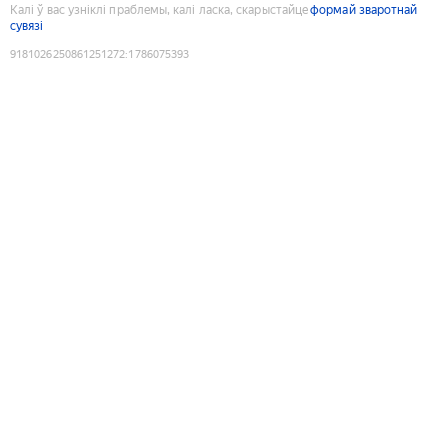
Калі ў вас узніклі праблемы, калі ласка, скарыстайце
формай зваротнай
сувязі
9181026250861251272
:
1786075393