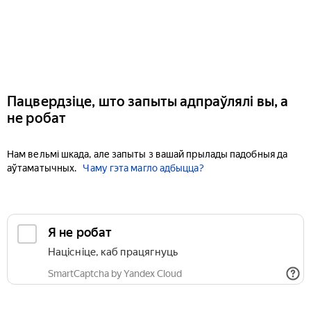
Пацвердзіце, што запыты адпраўлялі вы, а
не робат
Нам вельмі шкада, але запыты з вашай прылады падобныя да
аўтаматычных.
Чаму гэта магло адбыцца?
Я не робат
Націсніце, каб працягнуць
SmartCaptcha by Yandex Cloud