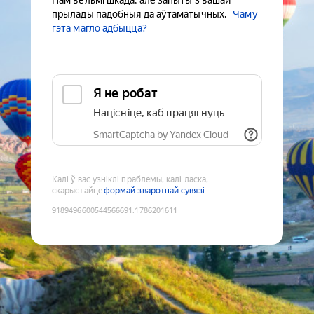
Нам вельмі шкада, але запыты з вашай
прылады падобныя да аўтаматычных.
Чаму
гэта магло адбыцца?
Я не робат
Націсніце, каб працягнуць
SmartCaptcha by Yandex Cloud
Калі ў вас узніклі праблемы, калі ласка,
скарыстайце
формай зваротнай сувязі
9189496600544566691
:
1786201611