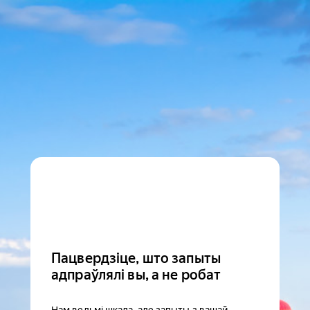
Пацвердзіце, што запыты
адпраўлялі вы, а не робат