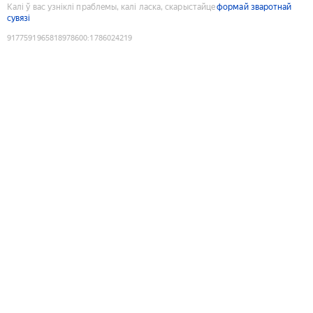
Калі ў вас узніклі праблемы, калі ласка, скарыстайце
формай зваротнай
сувязі
9177591965818978600
:
1786024219