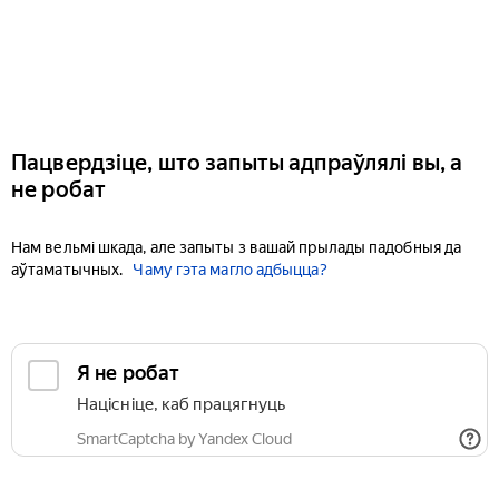
Пацвердзіце, што запыты адпраўлялі вы, а
не робат
Нам вельмі шкада, але запыты з вашай прылады падобныя да
аўтаматычных.
Чаму гэта магло адбыцца?
Я не робат
Націсніце, каб працягнуць
SmartCaptcha by Yandex Cloud