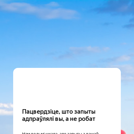
Пацвердзіце, што запыты
адпраўлялі вы, а не робат