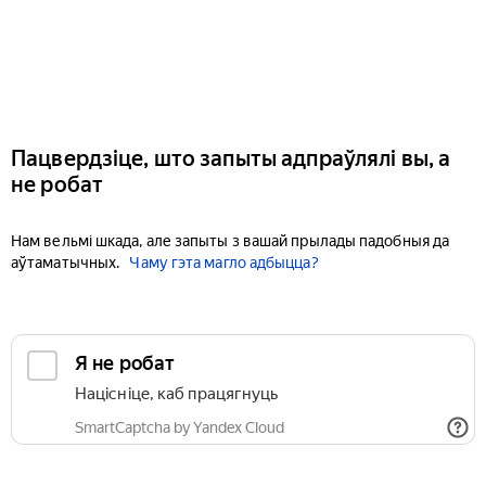
Пацвердзіце, што запыты адпраўлялі вы, а
не робат
Нам вельмі шкада, але запыты з вашай прылады падобныя да
аўтаматычных.
Чаму гэта магло адбыцца?
Я не робат
Націсніце, каб працягнуць
SmartCaptcha by Yandex Cloud