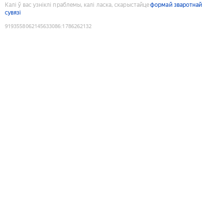
Калі ў вас узніклі праблемы, калі ласка, скарыстайце
формай зваротнай
сувязі
9193558062145633086
:
1786262132