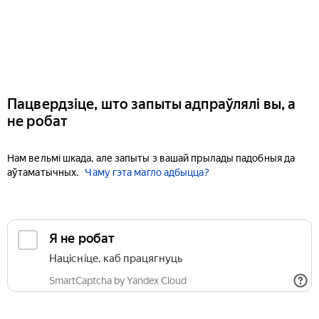
Пацвердзіце, што запыты адпраўлялі вы, а
не робат
Нам вельмі шкада, але запыты з вашай прылады падобныя да
аўтаматычных.
Чаму гэта магло адбыцца?
Я не робат
Націсніце, каб працягнуць
SmartCaptcha by Yandex Cloud