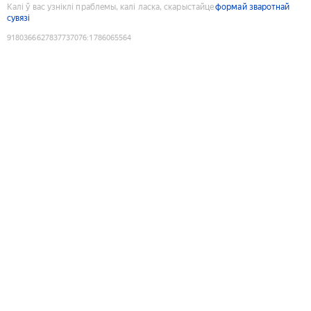
Калі ў вас узніклі праблемы, калі ласка, скарыстайце
формай зваротнай
сувязі
9180366627837737076
:
1786065564