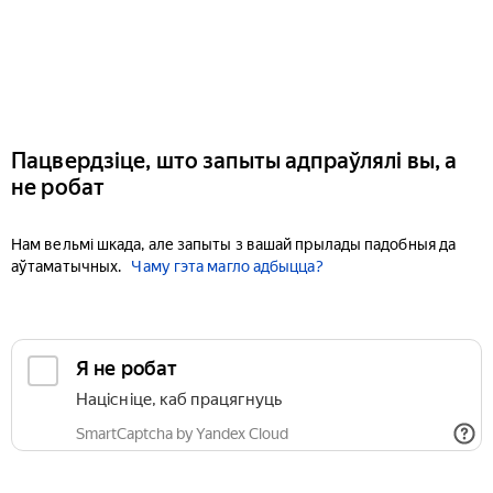
Пацвердзіце, што запыты адпраўлялі вы, а
не робат
Нам вельмі шкада, але запыты з вашай прылады падобныя да
аўтаматычных.
Чаму гэта магло адбыцца?
Я не робат
Націсніце, каб працягнуць
SmartCaptcha by Yandex Cloud