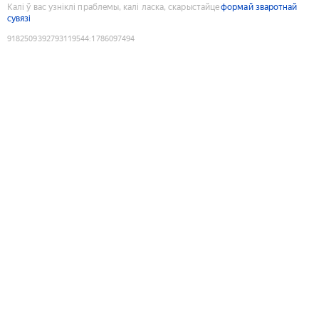
Калі ў вас узніклі праблемы, калі ласка, скарыстайце
формай зваротнай
сувязі
9182509392793119544
:
1786097494