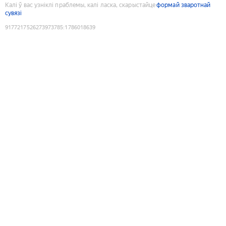
Калі ў вас узніклі праблемы, калі ласка, скарыстайце
формай зваротнай
сувязі
9177217526273973785
:
1786018639