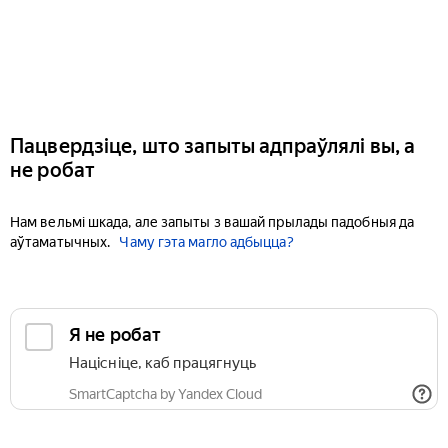
Пацвердзіце, што запыты адпраўлялі вы, а
не робат
Нам вельмі шкада, але запыты з вашай прылады падобныя да
аўтаматычных.
Чаму гэта магло адбыцца?
Я не робат
Націсніце, каб працягнуць
SmartCaptcha by Yandex Cloud