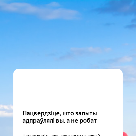
Пацвердзіце, што запыты
адпраўлялі вы, а не робат