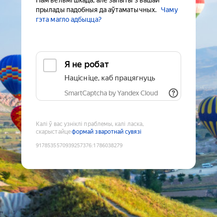
Нам вельмі шкада, але запыты з вашай
прылады падобныя да аўтаматычных.
Чаму
гэта магло адбыцца?
Я не робат
Націсніце, каб працягнуць
SmartCaptcha by Yandex Cloud
Калі ў вас узніклі праблемы, калі ласка,
скарыстайце
формай зваротнай сувязі
9178535570939257376
:
1786038279