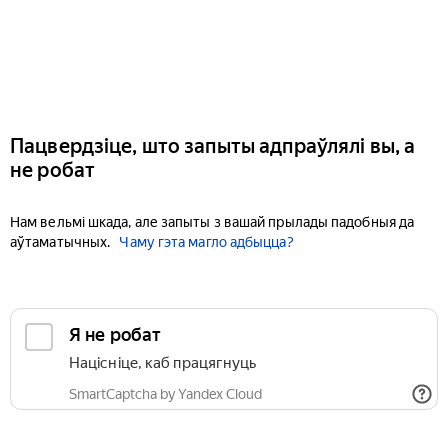
Пацвердзіце, што запыты адпраўлялі вы, а
не робат
Нам вельмі шкада, але запыты з вашай прылады падобныя да
аўтаматычных.
Чаму гэта магло адбыцца?
Я не робат
Націсніце, каб працягнуць
SmartCaptcha by Yandex Cloud