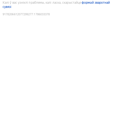
Калі ў вас узніклі праблемы, калі ласка, скарыстайце
формай зваротнай
сувязі
9178206612077299277
:
1786033378