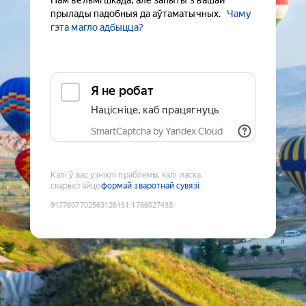
Нам вельмі шкада, але запыты з вашай
прылады падобныя да аўтаматычных.
Чаму
гэта магло адбыцца?
Я не робат
Націсніце, каб працягнуць
SmartCaptcha by Yandex Cloud
Калі ў вас узніклі праблемы, калі ласка,
скарыстайце
формай зваротнай сувязі
9177807702563126131
:
1786027433