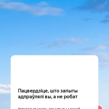
Пацвердзіце, што запыты
адпраўлялі вы, а не робат