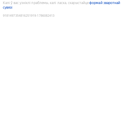
Калі ў вас узніклі праблемы, калі ласка, скарыстайце
формай зваротнай
сувязі
9181497354816251919
:
1786082413