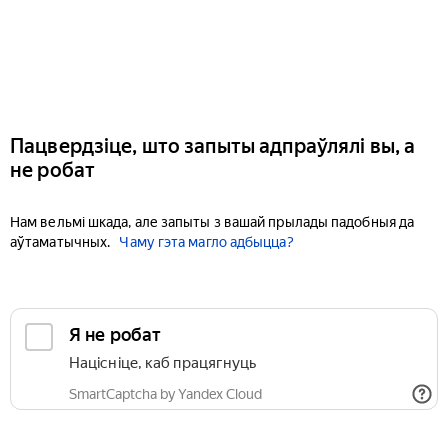
Пацвердзіце, што запыты адпраўлялі вы, а
не робат
Нам вельмі шкада, але запыты з вашай прылады падобныя да
аўтаматычных.
Чаму гэта магло адбыцца?
Я не робат
Націсніце, каб працягнуць
SmartCaptcha by Yandex Cloud