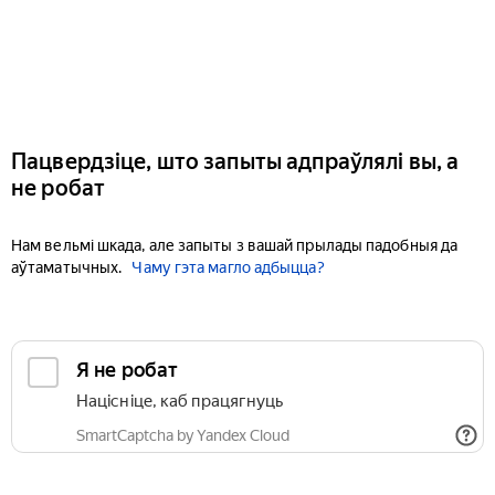
Пацвердзіце, што запыты адпраўлялі вы, а
не робат
Нам вельмі шкада, але запыты з вашай прылады падобныя да
аўтаматычных.
Чаму гэта магло адбыцца?
Я не робат
Націсніце, каб працягнуць
SmartCaptcha by Yandex Cloud