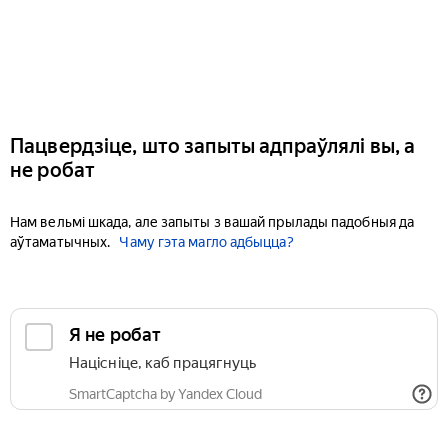
Пацвердзіце, што запыты адпраўлялі вы, а
не робат
Нам вельмі шкада, але запыты з вашай прылады падобныя да
аўтаматычных.
Чаму гэта магло адбыцца?
Я не робат
Націсніце, каб працягнуць
SmartCaptcha by Yandex Cloud