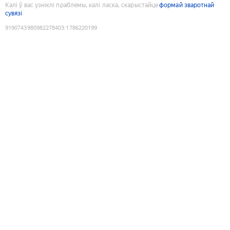
Калі ў вас узніклі праблемы, калі ласка, скарыстайце
формай зваротнай
сувязі
9190743980982278403
:
1786220199