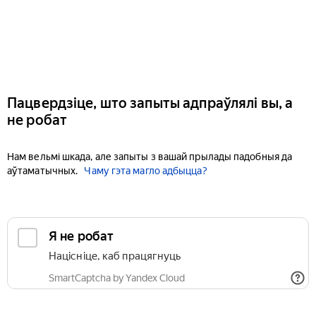
Пацвердзіце, што запыты адпраўлялі вы, а
не робат
Нам вельмі шкада, але запыты з вашай прылады падобныя да
аўтаматычных.
Чаму гэта магло адбыцца?
Я не робат
Націсніце, каб працягнуць
SmartCaptcha by Yandex Cloud