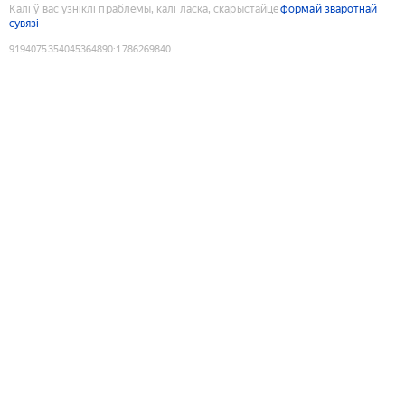
Калі ў вас узніклі праблемы, калі ласка, скарыстайце
формай зваротнай
сувязі
9194075354045364890
:
1786269840