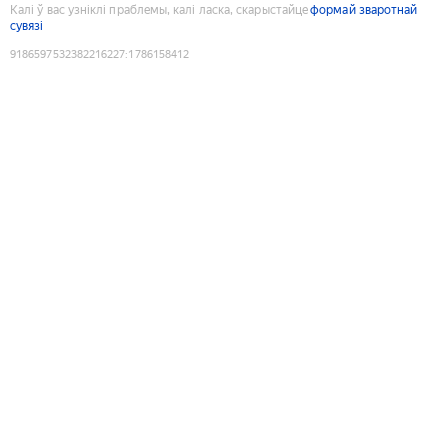
Калі ў вас узніклі праблемы, калі ласка, скарыстайце
формай зваротнай
сувязі
9186597532382216227
:
1786158412