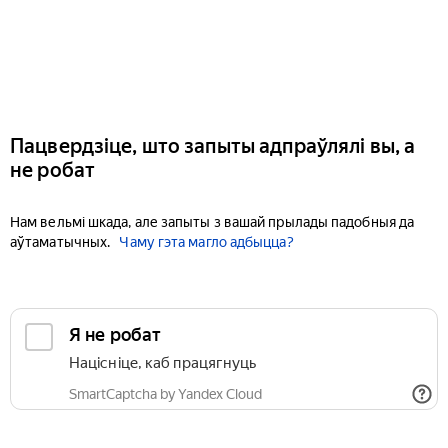
Пацвердзіце, што запыты адпраўлялі вы, а
не робат
Нам вельмі шкада, але запыты з вашай прылады падобныя да
аўтаматычных.
Чаму гэта магло адбыцца?
Я не робат
Націсніце, каб працягнуць
SmartCaptcha by Yandex Cloud