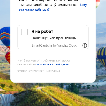
Нам вельмі шкада, але запыты з вашай
прылады падобныя да аўтаматычных.
Чаму
гэта магло адбыцца?
Я не робат
Націсніце, каб працягнуць
SmartCaptcha by Yandex Cloud
Калі ў вас узніклі праблемы, калі ласка,
скарыстайце
формай зваротнай сувязі
9194091022824273961
:
1786270074