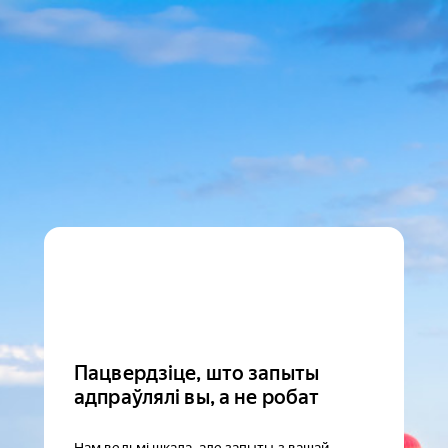
Пацвердзіце, што запыты
адпраўлялі вы, а не робат