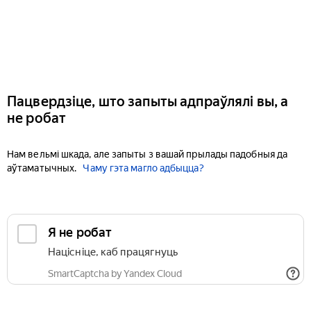
Пацвердзіце, што запыты адпраўлялі вы, а
не робат
Нам вельмі шкада, але запыты з вашай прылады падобныя да
аўтаматычных.
Чаму гэта магло адбыцца?
Я не робат
Націсніце, каб працягнуць
SmartCaptcha by Yandex Cloud