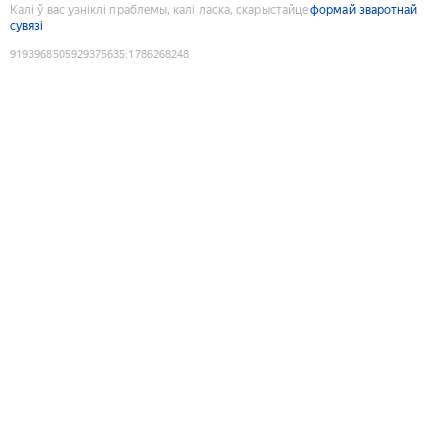
Калі ў вас узніклі праблемы, калі ласка, скарыстайце
формай зваротнай
сувязі
9193968505929375635
:
1786268248