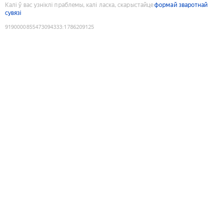
Калі ў вас узніклі праблемы, калі ласка, скарыстайце
формай зваротнай
сувязі
9190000855473094333
:
1786209125