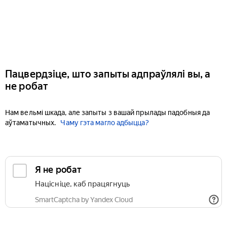
Пацвердзіце, што запыты адпраўлялі вы, а
не робат
Нам вельмі шкада, але запыты з вашай прылады падобныя да
аўтаматычных.
Чаму гэта магло адбыцца?
Я не робат
Націсніце, каб працягнуць
SmartCaptcha by Yandex Cloud