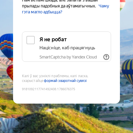
Нам вельмі шкада, але запыты з вашай
прылады падобныя да аўтаматычных.
Чаму
гэта магло адбыцца?
Я не робат
Націсніце, каб працягнуць
SmartCaptcha by Yandex Cloud
Калі ў вас узніклі праблемы, калі ласка,
скарыстайце
формай зваротнай сувязі
9181092117741492408
:
1786076375