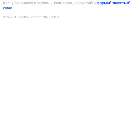
Калі ў вас узніклі праблемы, калі ласка, скарыстайце
формай зваротнай
сувязі
9182751584185766657
:
1786101103