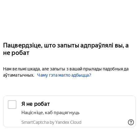
Пацвердзіце, што запыты адпраўлялі вы, а
не робат
Нам вельмі шкада, але запыты з вашай прылады падобныя да
аўтаматычных.
Чаму гэта магло адбыцца?
Я не робат
Націсніце, каб працягнуць
SmartCaptcha by Yandex Cloud