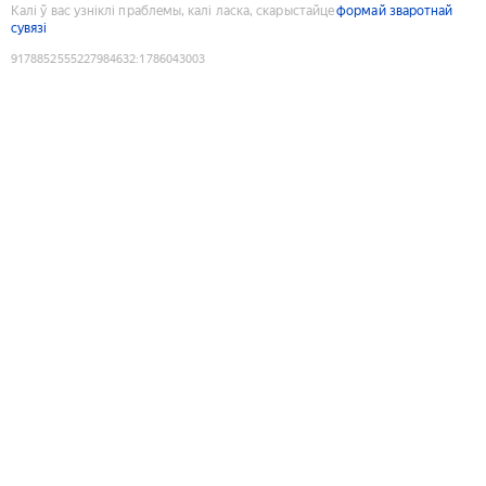
Калі ў вас узніклі праблемы, калі ласка, скарыстайце
формай зваротнай
сувязі
9178852555227984632
:
1786043003