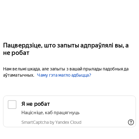
Пацвердзіце, што запыты адпраўлялі вы, а
не робат
Нам вельмі шкада, але запыты з вашай прылады падобныя да
аўтаматычных.
Чаму гэта магло адбыцца?
Я не робат
Націсніце, каб працягнуць
SmartCaptcha by Yandex Cloud