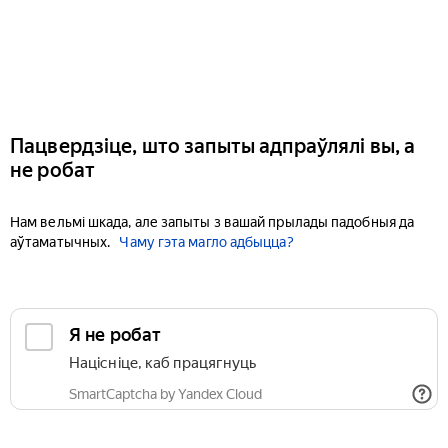
Пацвердзіце, што запыты адпраўлялі вы, а
не робат
Нам вельмі шкада, але запыты з вашай прылады падобныя да
аўтаматычных.
Чаму гэта магло адбыцца?
Я не робат
Націсніце, каб працягнуць
SmartCaptcha by Yandex Cloud