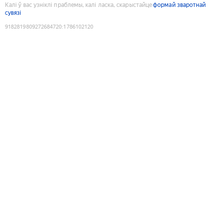
Калі ў вас узніклі праблемы, калі ласка, скарыстайце
формай зваротнай
сувязі
9182819809272684720
:
1786102120