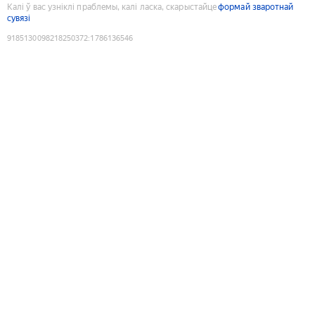
Калі ў вас узніклі праблемы, калі ласка, скарыстайце
формай зваротнай
сувязі
9185130098218250372
:
1786136546