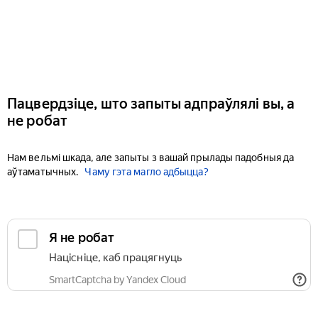
Пацвердзіце, што запыты адпраўлялі вы, а
не робат
Нам вельмі шкада, але запыты з вашай прылады падобныя да
аўтаматычных.
Чаму гэта магло адбыцца?
Я не робат
Націсніце, каб працягнуць
SmartCaptcha by Yandex Cloud