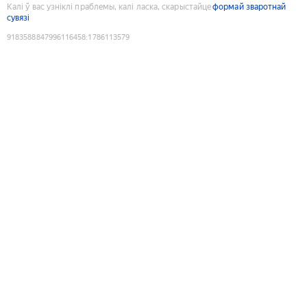
Калі ў вас узніклі праблемы, калі ласка, скарыстайце
формай зваротнай
сувязі
9183588847996116458
:
1786113579