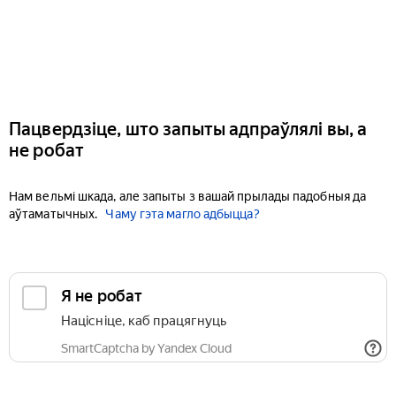
Пацвердзіце, што запыты адпраўлялі вы, а
не робат
Нам вельмі шкада, але запыты з вашай прылады падобныя да
аўтаматычных.
Чаму гэта магло адбыцца?
Я не робат
Націсніце, каб працягнуць
SmartCaptcha by Yandex Cloud