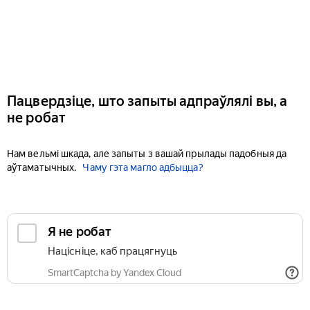
Пацвердзіце, што запыты адпраўлялі вы, а
не робат
Нам вельмі шкада, але запыты з вашай прылады падобныя да
аўтаматычных.
Чаму гэта магло адбыцца?
Я не робат
Націсніце, каб працягнуць
SmartCaptcha by Yandex Cloud