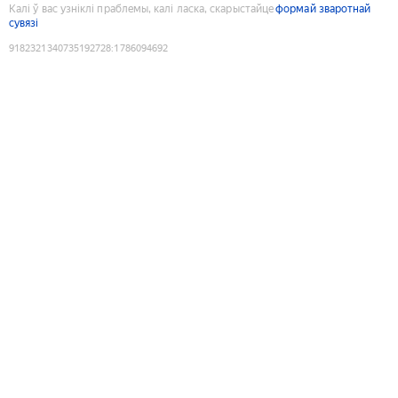
Калі ў вас узніклі праблемы, калі ласка, скарыстайце
формай зваротнай
сувязі
9182321340735192728
:
1786094692