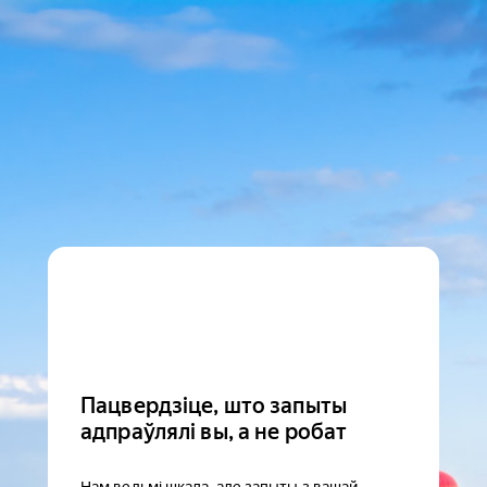
Пацвердзіце, што запыты
адпраўлялі вы, а не робат