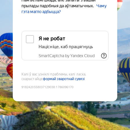
Нам вельмі шкада, але запыты з вашай
прылады падобныя да аўтаматычных.
Чаму
гэта магло адбыцца?
Я не робат
Націсніце, каб працягнуць
SmartCaptcha by Yandex Cloud
Калі ў вас узніклі праблемы, калі ласка,
скарыстайце
формай зваротнай сувязі
9182420558037129038
:
1786096170