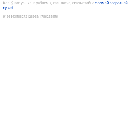
Калі ў вас узніклі праблемы, калі ласка, скарыстайце
формай зваротнай
сувязі
9193143588272128965
:
1786255956