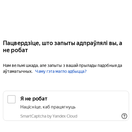
Пацвердзіце, што запыты адпраўлялі вы, а
не робат
Нам вельмі шкада, але запыты з вашай прылады падобныя да
аўтаматычных.
Чаму гэта магло адбыцца?
Я не робат
Націсніце, каб працягнуць
SmartCaptcha by Yandex Cloud