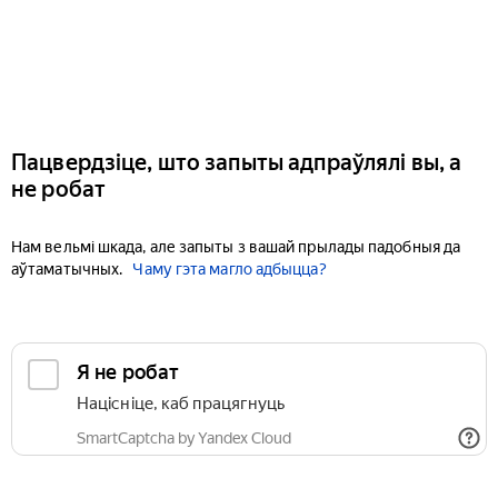
Пацвердзіце, што запыты адпраўлялі вы, а
не робат
Нам вельмі шкада, але запыты з вашай прылады падобныя да
аўтаматычных.
Чаму гэта магло адбыцца?
Я не робат
Націсніце, каб працягнуць
SmartCaptcha by Yandex Cloud