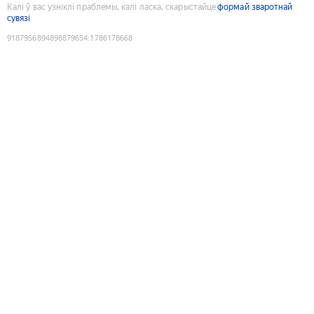
Калі ў вас узніклі праблемы, калі ласка, скарыстайце
формай зваротнай
сувязі
9187956894898879654
:
1786178668