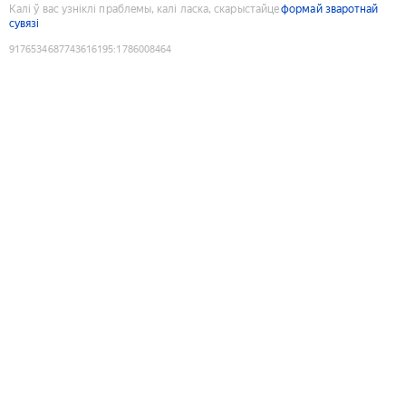
Калі ў вас узніклі праблемы, калі ласка, скарыстайце
формай зваротнай
сувязі
9176534687743616195
:
1786008464