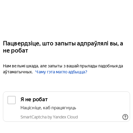
Пацвердзіце, што запыты адпраўлялі вы, а
не робат
Нам вельмі шкада, але запыты з вашай прылады падобныя да
аўтаматычных.
Чаму гэта магло адбыцца?
Я не робат
Націсніце, каб працягнуць
SmartCaptcha by Yandex Cloud