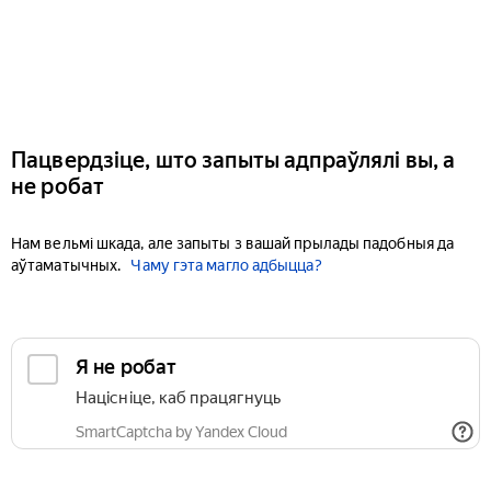
Пацвердзіце, што запыты адпраўлялі вы, а
не робат
Нам вельмі шкада, але запыты з вашай прылады падобныя да
аўтаматычных.
Чаму гэта магло адбыцца?
Я не робат
Націсніце, каб працягнуць
SmartCaptcha by Yandex Cloud