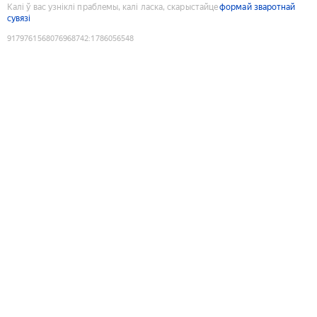
Калі ў вас узніклі праблемы, калі ласка, скарыстайце
формай зваротнай
сувязі
9179761568076968742
:
1786056548