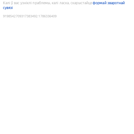
Калі ў вас узніклі праблемы, калі ласка, скарыстайце
формай зваротнай
сувязі
9198542709317383492
:
1786336409