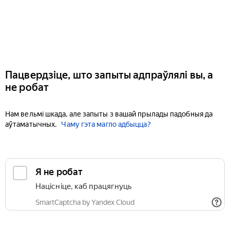
Пацвердзіце, што запыты адпраўлялі вы, а
не робат
Нам вельмі шкада, але запыты з вашай прылады падобныя да
аўтаматычных.
Чаму гэта магло адбыцца?
Я не робат
Націсніце, каб працягнуць
SmartCaptcha by Yandex Cloud