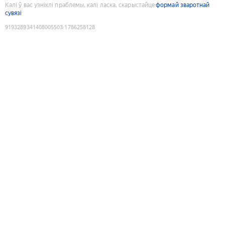
Калі ў вас узніклі праблемы, калі ласка, скарыстайце
формай зваротнай
сувязі
9193289341408005503
:
1786258128