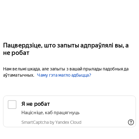
Пацвердзіце, што запыты адпраўлялі вы, а
не робат
Нам вельмі шкада, але запыты з вашай прылады падобныя да
аўтаматычных.
Чаму гэта магло адбыцца?
Я не робат
Націсніце, каб працягнуць
SmartCaptcha by Yandex Cloud