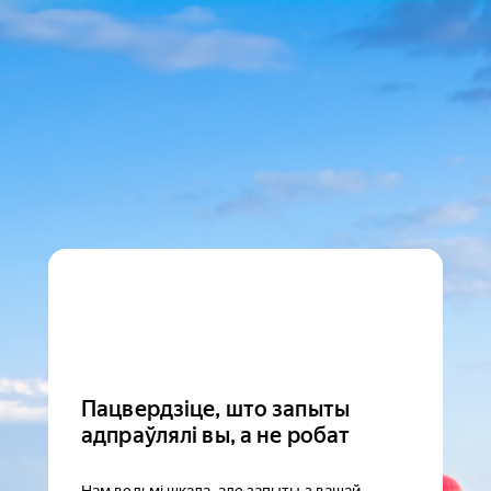
Пацвердзіце, што запыты
адпраўлялі вы, а не робат