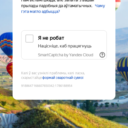
Нам вельмі шкада, але запыты з вашай
прылады падобныя да аўтаматычных.
Чаму
гэта магло адбыцца?
Я не робат
Націсніце, каб працягнуць
SmartCaptcha by Yandex Cloud
Калі ў вас узніклі праблемы, калі ласка,
скарыстайце
формай зваротнай сувязі
9188647166607650342
:
1786188954