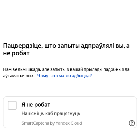
Пацвердзіце, што запыты адпраўлялі вы, а
не робат
Нам вельмі шкада, але запыты з вашай прылады падобныя да
аўтаматычных.
Чаму гэта магло адбыцца?
Я не робат
Націсніце, каб працягнуць
SmartCaptcha by Yandex Cloud