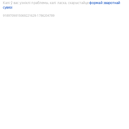
Калі ў вас узніклі праблемы, калі ласка, скарыстайце
формай зваротнай
сувязі
9189709815069221629
:
1786204789