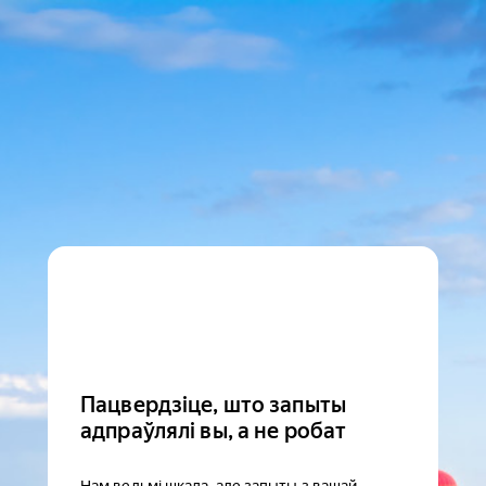
Пацвердзіце, што запыты
адпраўлялі вы, а не робат