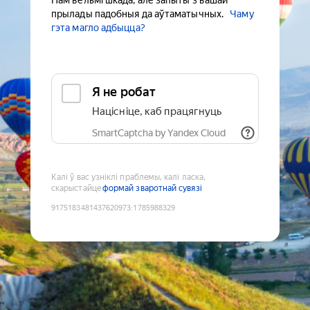
Нам вельмі шкада, але запыты з вашай
прылады падобныя да аўтаматычных.
Чаму
гэта магло адбыцца?
Я не робат
Націсніце, каб працягнуць
SmartCaptcha by Yandex Cloud
Калі ў вас узніклі праблемы, калі ласка,
скарыстайце
формай зваротнай сувязі
9175183481437620973
:
1785988329