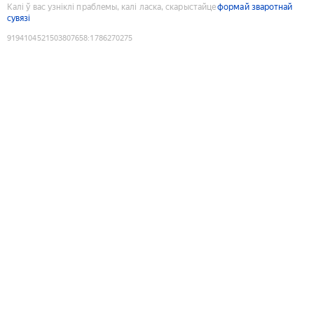
Калі ў вас узніклі праблемы, калі ласка, скарыстайце
формай зваротнай
сувязі
9194104521503807658
:
1786270275