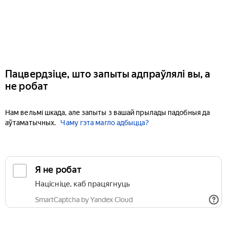
Пацвердзіце, што запыты адпраўлялі вы, а
не робат
Нам вельмі шкада, але запыты з вашай прылады падобныя да
аўтаматычных.
Чаму гэта магло адбыцца?
Я не робат
Націсніце, каб працягнуць
SmartCaptcha by Yandex Cloud