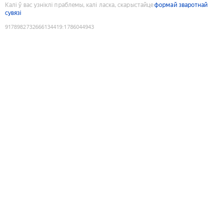
Калі ў вас узніклі праблемы, калі ласка, скарыстайце
формай зваротнай
сувязі
9178982732666134419
:
1786044943