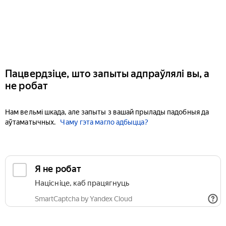
Пацвердзіце, што запыты адпраўлялі вы, а
не робат
Нам вельмі шкада, але запыты з вашай прылады падобныя да
аўтаматычных.
Чаму гэта магло адбыцца?
Я не робат
Націсніце, каб працягнуць
SmartCaptcha by Yandex Cloud