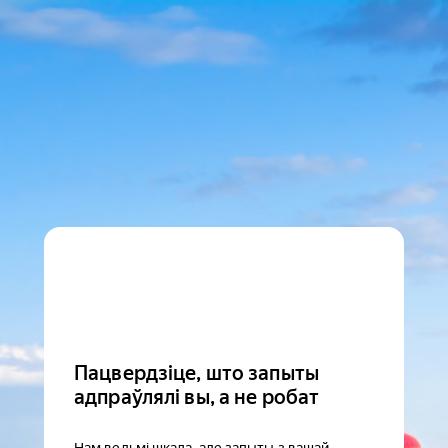
Пацвердзіце, што запыты
адпраўлялі вы, а не робат