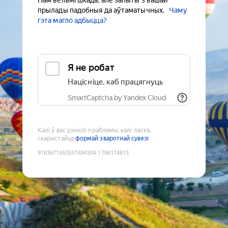
Нам вельмі шкада, але запыты з вашай
прылады падобныя да аўтаматычных.
Чаму
гэта магло адбыцца?
Я не робат
Націсніце, каб працягнуць
SmartCaptcha by Yandex Cloud
Калі ў вас узніклі праблемы, калі ласка,
скарыстайце
формай зваротнай сувязі
9183671653557494304
:
1786114813