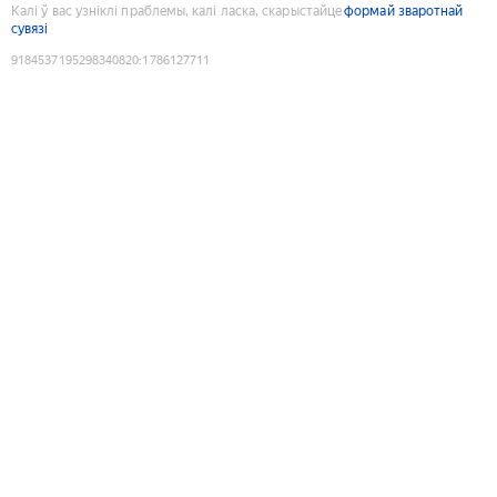
Калі ў вас узніклі праблемы, калі ласка, скарыстайце
формай зваротнай
сувязі
9184537195298340820
:
1786127711