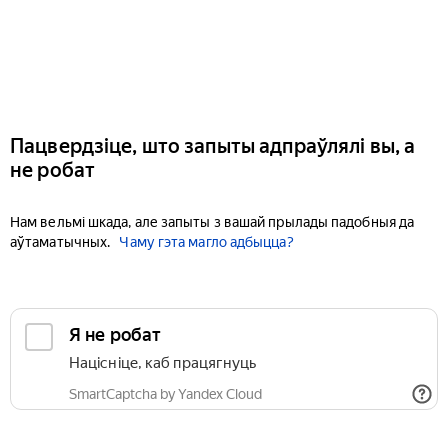
Пацвердзіце, што запыты адпраўлялі вы, а
не робат
Нам вельмі шкада, але запыты з вашай прылады падобныя да
аўтаматычных.
Чаму гэта магло адбыцца?
Я не робат
Націсніце, каб працягнуць
SmartCaptcha by Yandex Cloud